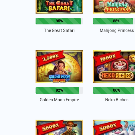
95%
85%
The Great Safari
Mahjong Princess
92%
86%
Golden Moon Empire
Neko Riches