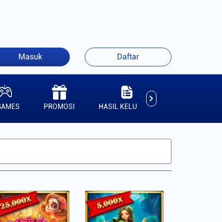
Masuk
Daftar
GAMES
PROMOSI
HASIL KELUARAN