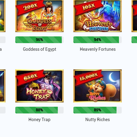
96%
94%
a
Goddess of Egypt
Heavenly Fortunes
88%
89%
Honey Trap
Nutty Riches