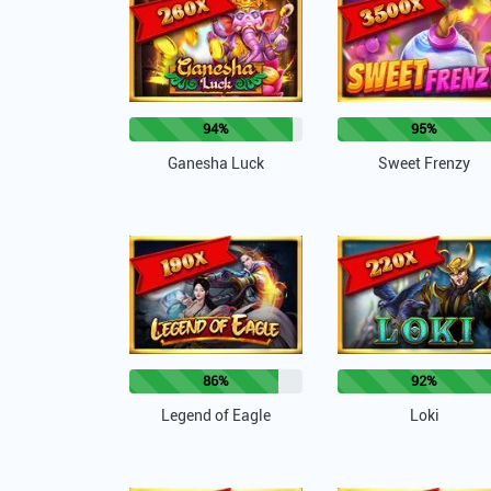
94%
95%
Ganesha Luck
Sweet Frenzy
86%
92%
Legend of Eagle
Loki