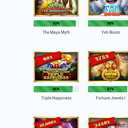
93%
98%
The Maya Myth
Yeti Boom
86%
87%
Triple Happiness
Fortune Jewels I