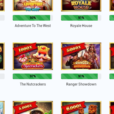
93%
91%
Adventure To The West
Royale House
97%
91%
The Nutcrackers
Ranger Showdown