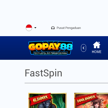
Pusat Pengaduan
HOME
FastSpin