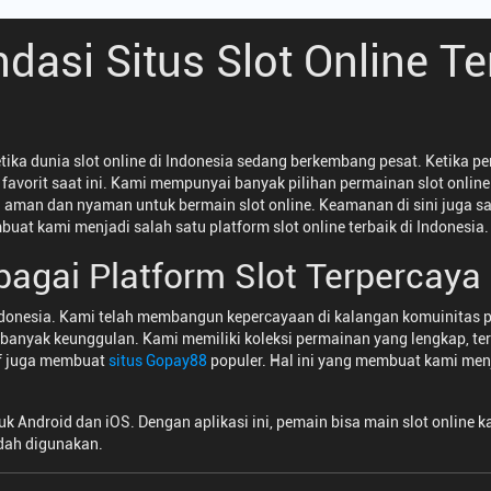
si Situs Slot Online Te
 ketika dunia slot online di Indonesia sedang berkembang pesat. Ketika 
favorit saat ini. Kami mempunyai banyak pilihan permainan slot onli
 aman dan nyaman untuk bermain slot online. Keamanan di sini juga sa
at kami menjadi salah satu platform slot online terbaik di Indonesia.
gai Platform Slot Terpercaya
di Indonesia. Kami telah membangun kepercayaan di kalangan komuinit
 banyak keunggulan. Kami memiliki koleksi permainan yang lengkap, te
if juga membuat
situs Gopay88
populer. Hal ini yang membuat kami menj
uk Android dan iOS. Dengan aplikasi ini, pemain bisa main slot online k
dah digunakan.