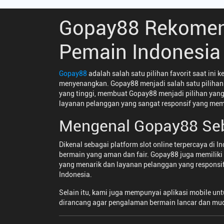
Gopay88 Rekomenda
Pemain Indonesia
Gopay88
adalah salah satu pilihan favorit saat ini
menyenangkan. Gopay88 menjadi salah satu pilihan 
yang tinggi, membuat Gopay88 menjadi pilihan yang
layanan pelanggan yang sangat responsif yang membu
Mengenal Gopay88 Seba
Dikenal sebagai platform slot online terpercaya 
bermain yang aman dan fair. Gopay88 juga memiliki
yang menarik dan layanan pelanggan yang respons
Indonesia.
Selain itu, kami juga mempunyai aplikasi mobile unt
dirancang agar pengalaman bermain lancar dan mu